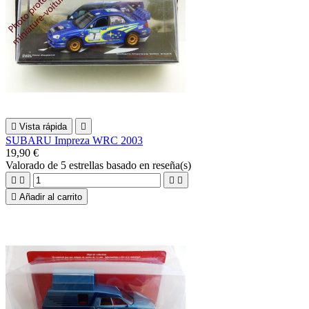

Vista rápida

SUBARU Impreza WRC 2003
19,90 €
Valorado
de 5 estrellas basado en
reseña(s)





Añadir al carrito