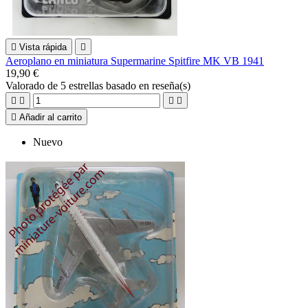

Vista rápida

Aeroplano en miniatura Supermarine Spitfire MK VB 1941
19,90 €
Valorado
de 5 estrellas basado en
reseña(s)





Añadir al carrito
Nuevo