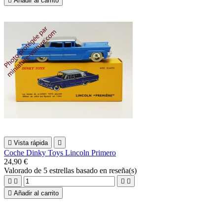

Añadir al carrito

Vista rápida

Coche Dinky Toys Lincoln Primero
24,90 €
Valorado
de 5 estrellas basado en
reseña(s)





Añadir al carrito