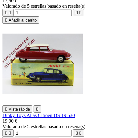
17,90 €
Valorado
de 5 estrellas basado en
reseña(s)





Añadir al carrito

Vista rápida

Dinky Toys Atlas Citroën DS 19 530
19,90 €
Valorado
de 5 estrellas basado en
reseña(s)



