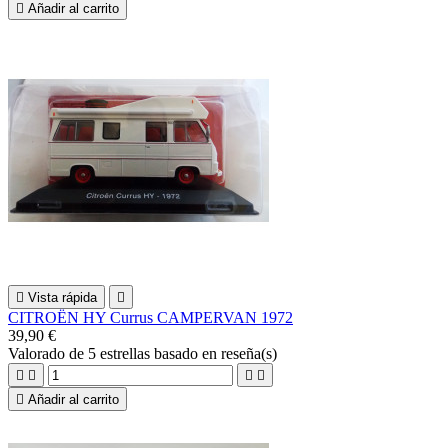

Añadir al carrito

Vista rápida

CITROËN HY Currus CAMPERVAN 1972
39,90 €
Valorado
de 5 estrellas basado en
reseña(s)





Añadir al carrito