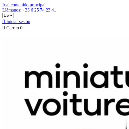
Ir al contenido principal
Llámanos: +33 6 25 74 23 41

Iniciar sesión

Carrito
0