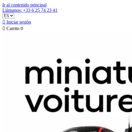
Ir al contenido principal
Llámanos: +33 6 25 74 23 41

Iniciar sesión

Carrito
0