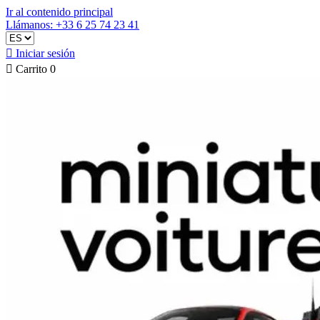
Ir al contenido principal
Llámanos: +33 6 25 74 23 41

Iniciar sesión

Carrito
0