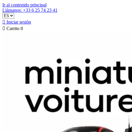
Ir al contenido principal
Llámanos: +33 6 25 74 23 41

Iniciar sesión

Carrito
0