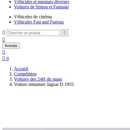
Véhicules et marques diverses
Voitures de Spirou et Fantasio
Véhicules de cinéma
Véhicules Fast and Furious



Annuler


0
Accueil
Compétition
Voitures des 24H du mans
Voiture miniature Jaguar D 1955