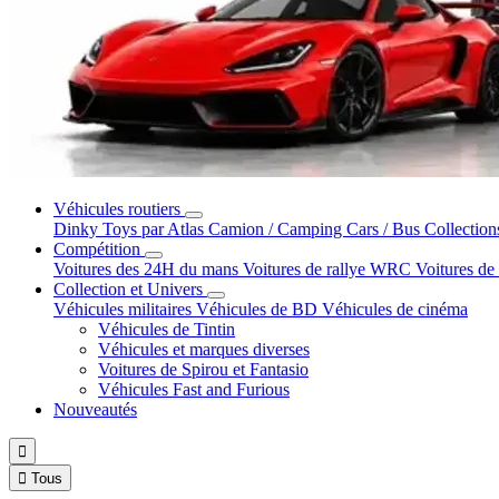
Véhicules routiers
Dinky Toys par Atlas
Camion / Camping Cars / Bus
Collection
Compétition
Voitures des 24H du mans
Voitures de rallye WRC
Voitures de
Collection et Univers
Véhicules militaires
Véhicules de BD
Véhicules de cinéma
Véhicules de Tintin
Véhicules et marques diverses
Voitures de Spirou et Fantasio
Véhicules Fast and Furious
Nouveautés


Tous