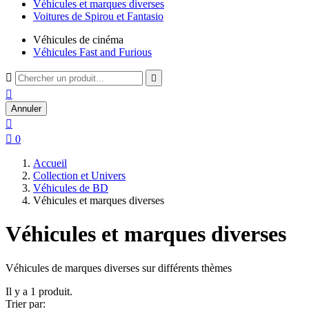
Véhicules et marques diverses
Voitures de Spirou et Fantasio
Véhicules de cinéma
Véhicules Fast and Furious



Annuler


0
Accueil
Collection et Univers
Véhicules de BD
Véhicules et marques diverses
Véhicules et marques diverses
Véhicules de marques diverses sur différents thèmes
Il y a 1 produit.
Trier par: