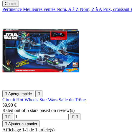
Choisir
Pertinence
Meilleures ventes
Nom, A à Z
Nom, Z à A
Prix, croissant

Aperçu rapide

Circuit Hot Wheels Star Wars Salle du Trône
39,90 €
Rated
out of 5 stars based on
review(s)





Ajouter au panier
Affichage 1-1 de 1 article(s)