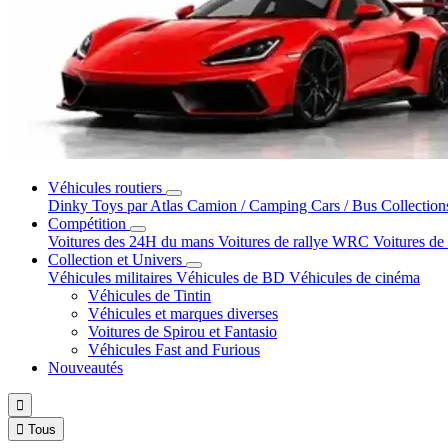
Véhicules routiers
Dinky Toys par Atlas
Camion / Camping Cars / Bus
Collection
Compétition
Voitures des 24H du mans
Voitures de rallye WRC
Voitures de
Collection et Univers
Véhicules militaires
Véhicules de BD
Véhicules de cinéma
Véhicules de Tintin
Véhicules et marques diverses
Voitures de Spirou et Fantasio
Véhicules Fast and Furious
Nouveautés


Tous