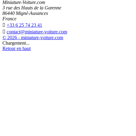
Miniature-Voiture.com
3 rue des Hauts de la Garenne
86440 Migné-Auxances
France

+33 6 25 74 23 41

contact@miniature-voiture.com
© 2026 - miniature-voiture.com
Chargement...
Retour en haut