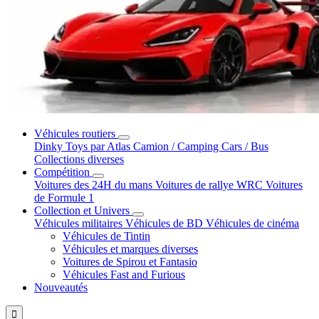
Véhicules routiers
Dinky Toys par Atlas
Camion / Camping Cars / Bus
Collections diverses
Compétition
Voitures des 24H du mans
Voitures de rallye WRC
Voitures
de Formule 1
Collection et Univers
Véhicules militaires
Véhicules de BD
Véhicules de cinéma
Véhicules de Tintin
Véhicules et marques diverses
Voitures de Spirou et Fantasio
Véhicules Fast and Furious
Nouveautés
