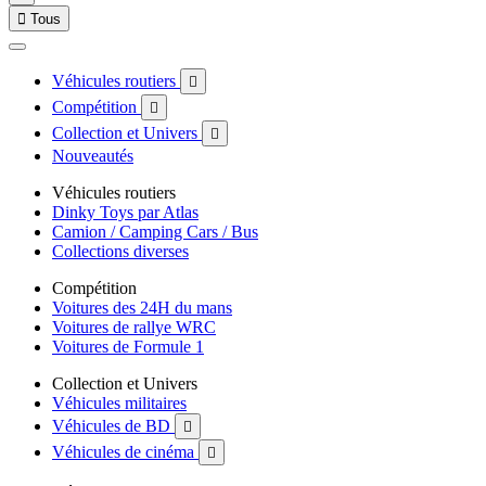

Tous
Véhicules routiers

Compétition

Collection et Univers

Nouveautés
Véhicules routiers
Dinky Toys par Atlas
Camion / Camping Cars / Bus
Collections diverses
Compétition
Voitures des 24H du mans
Voitures de rallye WRC
Voitures de Formule 1
Collection et Univers
Véhicules militaires
Véhicules de BD

Véhicules de cinéma
