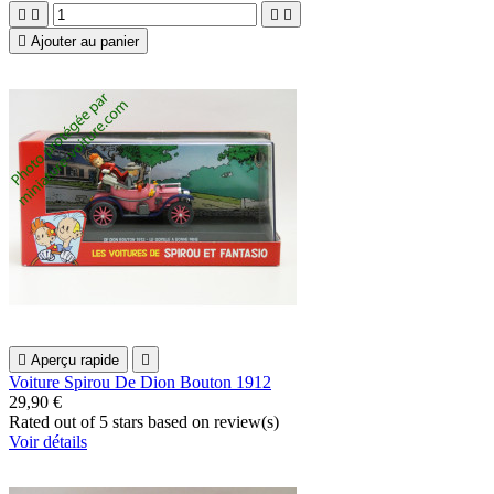





Ajouter au panier

Aperçu rapide

Voiture Spirou De Dion Bouton 1912
29,90 €
Rated
out of 5 stars based on
review(s)
Voir détails