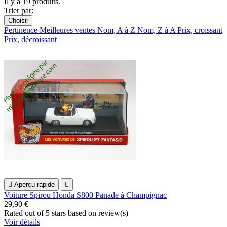
Il y a 19 produits.
Trier par:
Choisir
Pertinence
Meilleures ventes
Nom, A à Z
Nom, Z à A
Prix, croissant
Prix, décroissant

Aperçu rapide

Voiture Spirou Honda S800 Panade à Champignac
29,90 €
Rated
out of 5 stars based on
review(s)
Voir détails