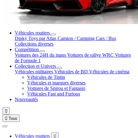
Véhicules routiers
Dinky Toys par Atlas
Camion / Camping Cars / Bus
Collections diverses
Compétition
Voitures des 24H du mans
Voitures de rallye WRC
Voitures
de Formule 1
Collection et Univers
Véhicules militaires
Véhicules de BD
Véhicules de cinéma
Véhicules de Tintin
Véhicules et marques diverses
Voitures de Spirou et Fantasio
Véhicules Fast and Furious
Nouveautés


Tous
Véhicules routiers
