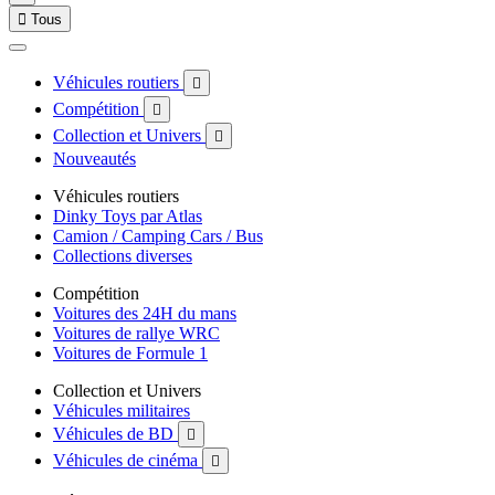

Tous
Véhicules routiers

Compétition

Collection et Univers

Nouveautés
Véhicules routiers
Dinky Toys par Atlas
Camion / Camping Cars / Bus
Collections diverses
Compétition
Voitures des 24H du mans
Voitures de rallye WRC
Voitures de Formule 1
Collection et Univers
Véhicules militaires
Véhicules de BD

Véhicules de cinéma
