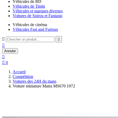
Véhicules de BD
Véhicules de Tintin
Véhicules et marques diverses
Voitures de Spirou et Fantasio
Véhicules de cinéma
Véhicules Fast and Furious



Annuler


0
Accueil
Compétition
Voitures des 24H du mans
Voiture miniature Matra MS670 1972