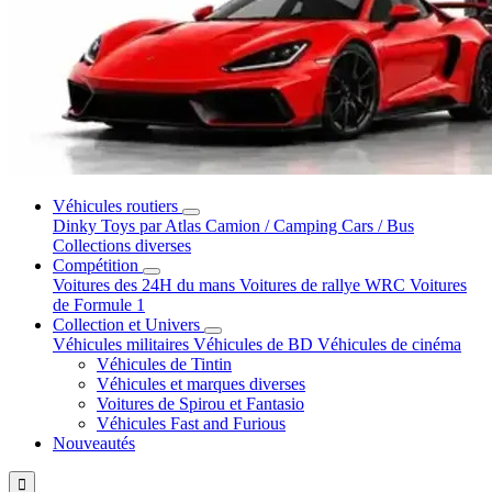
Véhicules routiers
Dinky Toys par Atlas
Camion / Camping Cars / Bus
Collections diverses
Compétition
Voitures des 24H du mans
Voitures de rallye WRC
Voitures
de Formule 1
Collection et Univers
Véhicules militaires
Véhicules de BD
Véhicules de cinéma
Véhicules de Tintin
Véhicules et marques diverses
Voitures de Spirou et Fantasio
Véhicules Fast and Furious
Nouveautés
