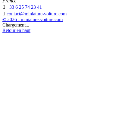
France

+33 6 25 74 23 41

contact@miniature-voiture.com
© 2026 - miniature-voiture.com
Chargement...
Retour en haut