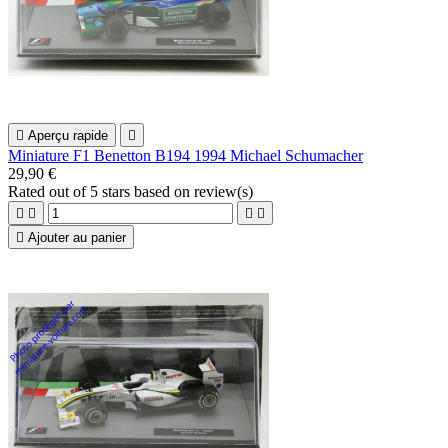

Aperçu rapide

Miniature F1 Benetton B194 1994 Michael Schumacher
29,90 €
Rated
out of 5 stars based on
review(s)





Ajouter au panier