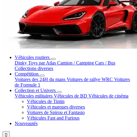
Véhicules routiers
Dinky Toys par Atlas
Camion / Camping Cars / Bus
Collections diverses
Compétition
Voitures des 24H du mans
Voitures de rallye WRC
Voitures
de Formule 1
Collection et Univers
Véhicules militaires
Véhicules de BD
Véhicules de cinéma
Véhicules de Tintin
Véhicules et marques diverses
Voitures de Spirou et Fantasio
Véhicules Fast and Furious
Nouveautés
