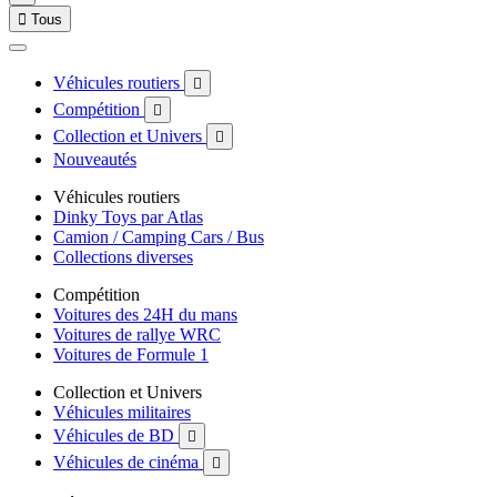

Tous
Véhicules routiers

Compétition

Collection et Univers

Nouveautés
Véhicules routiers
Dinky Toys par Atlas
Camion / Camping Cars / Bus
Collections diverses
Compétition
Voitures des 24H du mans
Voitures de rallye WRC
Voitures de Formule 1
Collection et Univers
Véhicules militaires
Véhicules de BD

Véhicules de cinéma
