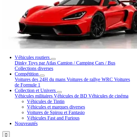
Véhicules routiers
Dinky Toys par Atlas
Camion / Camping Cars / Bus
Collections diverses
Compétition
Voitures des 24H du mans
Voitures de rallye WRC
Voitures
de Formule 1
Collection et Univers
Véhicules militaires
Véhicules de BD
Véhicules de cinéma
Véhicules de Tintin
Véhicules et marques diverses
Voitures de Spirou et Fantasio
Véhicules Fast and Furious
Nouveautés
