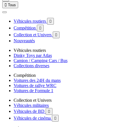

Tous
Véhicules routiers

Compétition

Collection et Univers

Nouveautés
Véhicules routiers
Dinky Toys par Atlas
Camion / Camping Cars / Bus
Collections diverses
Compétition
Voitures des 24H du mans
Voitures de rallye WRC
Voitures de Formule 1
Collection et Univers
Véhicules militaires
Véhicules de BD

Véhicules de cinéma
