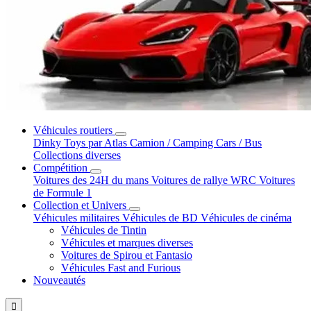
Véhicules routiers
Dinky Toys par Atlas
Camion / Camping Cars / Bus
Collections diverses
Compétition
Voitures des 24H du mans
Voitures de rallye WRC
Voitures
de Formule 1
Collection et Univers
Véhicules militaires
Véhicules de BD
Véhicules de cinéma
Véhicules de Tintin
Véhicules et marques diverses
Voitures de Spirou et Fantasio
Véhicules Fast and Furious
Nouveautés
