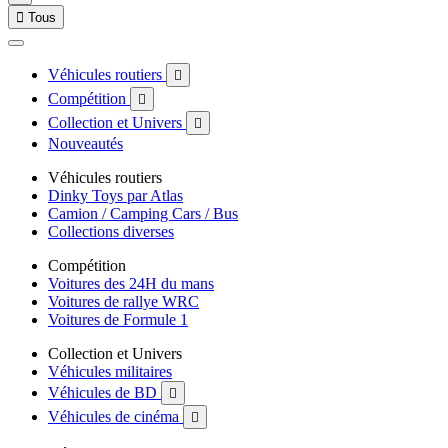

Tous
Véhicules routiers

Compétition

Collection et Univers

Nouveautés
Véhicules routiers
Dinky Toys par Atlas
Camion / Camping Cars / Bus
Collections diverses
Compétition
Voitures des 24H du mans
Voitures de rallye WRC
Voitures de Formule 1
Collection et Univers
Véhicules militaires
Véhicules de BD

Véhicules de cinéma
