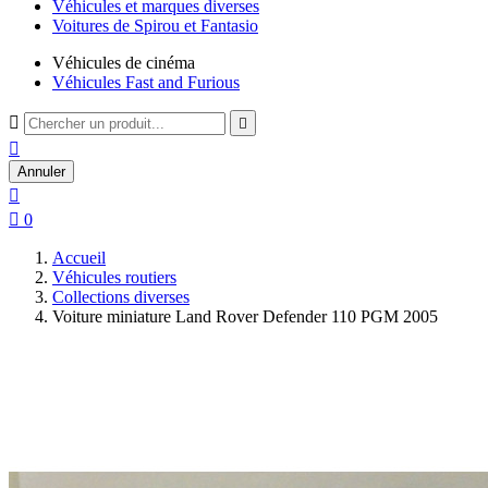
Véhicules et marques diverses
Voitures de Spirou et Fantasio
Véhicules de cinéma
Véhicules Fast and Furious



Annuler


0
Accueil
Véhicules routiers
Collections diverses
Voiture miniature Land Rover Defender 110 PGM 2005