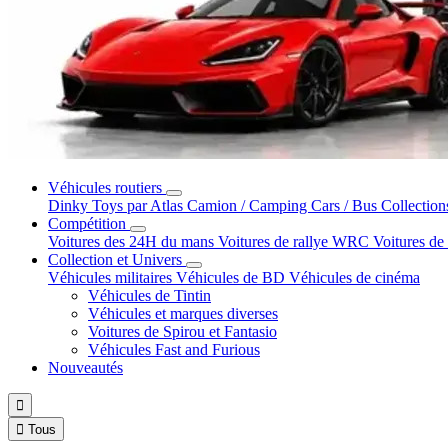
Véhicules routiers
Dinky Toys par Atlas
Camion / Camping Cars / Bus
Collection
Compétition
Voitures des 24H du mans
Voitures de rallye WRC
Voitures de
Collection et Univers
Véhicules militaires
Véhicules de BD
Véhicules de cinéma
Véhicules de Tintin
Véhicules et marques diverses
Voitures de Spirou et Fantasio
Véhicules Fast and Furious
Nouveautés


Tous