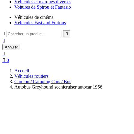
Véhicules et marques diverses
Voitures de Spirou et Fantasio
Véhicules de cinéma
Véhicules Fast and Furious



Annuler


0
Accueil
Véhicules routiers
Camion / Camping Cars / Bus
Autobus Greyhound scenicruiser autocar 1956