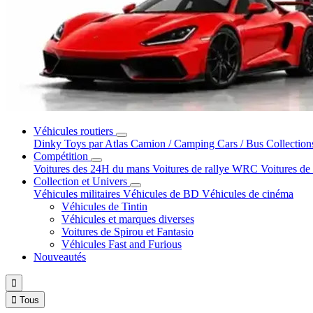
Véhicules routiers
Dinky Toys par Atlas
Camion / Camping Cars / Bus
Collection
Compétition
Voitures des 24H du mans
Voitures de rallye WRC
Voitures de
Collection et Univers
Véhicules militaires
Véhicules de BD
Véhicules de cinéma
Véhicules de Tintin
Véhicules et marques diverses
Voitures de Spirou et Fantasio
Véhicules Fast and Furious
Nouveautés


Tous