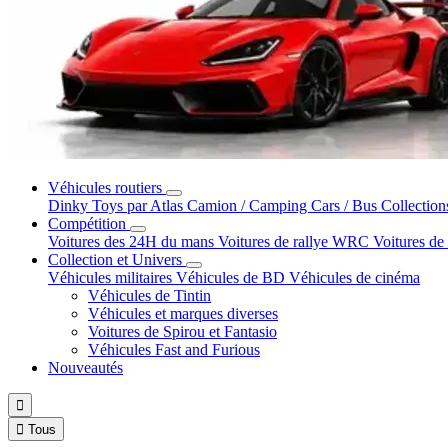
Véhicules routiers
Dinky Toys par Atlas
Camion / Camping Cars / Bus
Collection
Compétition
Voitures des 24H du mans
Voitures de rallye WRC
Voitures de
Collection et Univers
Véhicules militaires
Véhicules de BD
Véhicules de cinéma
Véhicules de Tintin
Véhicules et marques diverses
Voitures de Spirou et Fantasio
Véhicules Fast and Furious
Nouveautés


Tous