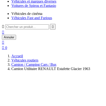
Véhicules et marques diverses
Voitures de Spirou et Fantasio
Véhicules de cinéma
Véhicules Fast and Furious



Annuler


0
Accueil
Véhicules routiers
Camion / Camping Cars / Bus
Camion Utilitaire RENAULT Estafette Glacier 1963