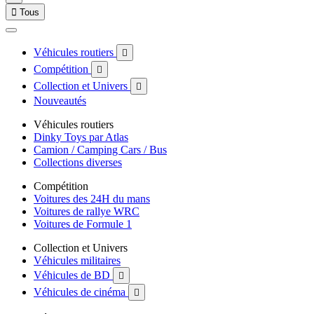

Tous
Véhicules routiers

Compétition

Collection et Univers

Nouveautés
Véhicules routiers
Dinky Toys par Atlas
Camion / Camping Cars / Bus
Collections diverses
Compétition
Voitures des 24H du mans
Voitures de rallye WRC
Voitures de Formule 1
Collection et Univers
Véhicules militaires
Véhicules de BD

Véhicules de cinéma
