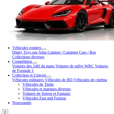
Véhicules routiers
Dinky Toys par Atlas
Camion / Camping Cars / Bus
Collections diverses
Compétition
Voitures des 24H du mans
Voitures de rallye WRC
Voitures
de Formule 1
Collection et Univers
Véhicules militaires
Véhicules de BD
Véhicules de cinéma
Véhicules de Tintin
Véhicules et marques diverses
Voitures de Spirou et Fantasio
Véhicules Fast and Furious
Nouveautés
