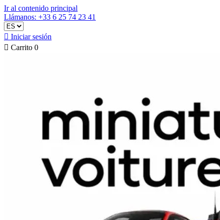
Ir al contenido principal
Llámanos: +33 6 25 74 23 41

Iniciar sesión

Carrito
0