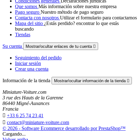
Condiciones generales
Declaraciones jurídicas
Que somos
Más información sobre nuestra empresa
Pago seguro
Nuestro método de pago seguro
Contacta con nosotros
Utilizar el formulario para contactarnos
Mapa del sitio
¿Estás perdido? encontrar lo que estás
buscando
Tiendas
Su cuenta
Mostrar/ocultar enlaces de tu cuenta

Seguimiento del pedido
Iniciar sesión
Crear una cuenta
Información de la tienda
Mostrar/ocultar información de la tienda

Miniature-Voiture.com
3 rue des Hauts de la Garenne
86440 Migné-Auxances
Francia

+33 6 25 74 23 41

contact@miniature-voiture.com
© 2026 - Software Ecommerce desarrollado por PrestaShop™
Cargando...
Volver arriba