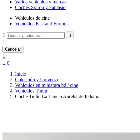
Varios vehículos y marcas
Coches Spirou y Fantasio
Vehículos de cine
Vehículos Fast and Furious



Cancelar


0
Inicio
Colección y Universo
Vehículos en miniatura bd / cine
Vehículos Tintín
Coche Tintín La Lancia Aurelia de Italiano