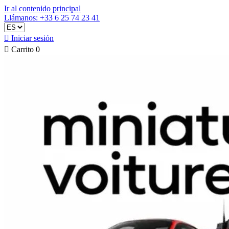
Ir al contenido principal
Llámanos: +33 6 25 74 23 41

Iniciar sesión

Carrito
0