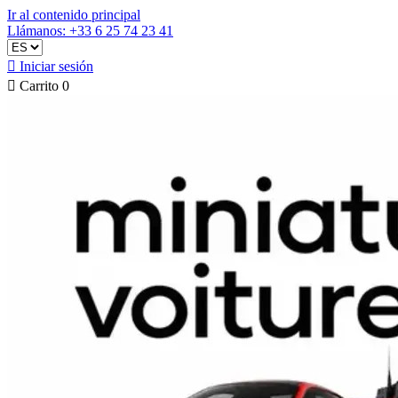
Ir al contenido principal
Llámanos: +33 6 25 74 23 41

Iniciar sesión

Carrito
0