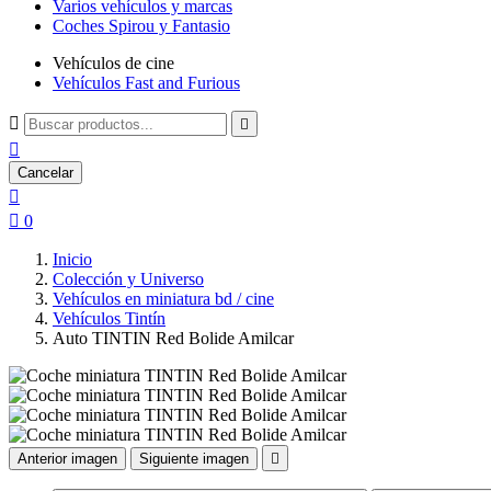
Varios vehículos y marcas
Coches Spirou y Fantasio
Vehículos de cine
Vehículos Fast and Furious



Cancelar


0
Inicio
Colección y Universo
Vehículos en miniatura bd / cine
Vehículos Tintín
Auto TINTIN Red Bolide Amilcar
Anterior imagen
Siguiente imagen
