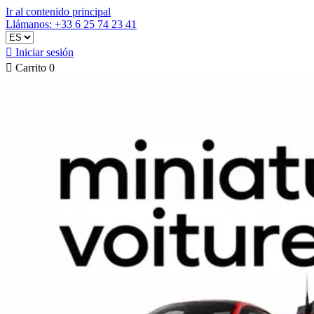
Ir al contenido principal
Llámanos: +33 6 25 74 23 41

Iniciar sesión

Carrito
0