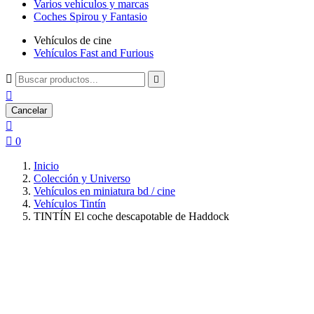
Varios vehículos y marcas
Coches Spirou y Fantasio
Vehículos de cine
Vehículos Fast and Furious



Cancelar


0
Inicio
Colección y Universo
Vehículos en miniatura bd / cine
Vehículos Tintín
TINTÍN El coche descapotable de Haddock