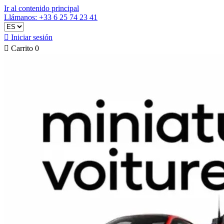
Ir al contenido principal
Llámanos: +33 6 25 74 23 41

Iniciar sesión

Carrito
0