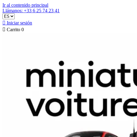
Ir al contenido principal
Llámanos: +33 6 25 74 23 41

Iniciar sesión

Carrito
0