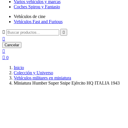
Varios vehículos y marcas
Coches Spirou y Fantasio
Vehículos de cine
Vehículos Fast and Furious



Cancelar


0
Inicio
Colección y Universo
Vehículos militares en miniatura
Miniatura Humber Super Snipe Ejército HQ ITALIA 1943