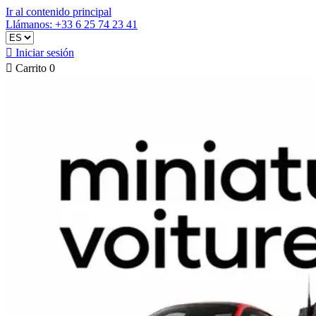
Ir al contenido principal
Llámanos: +33 6 25 74 23 41

Iniciar sesión

Carrito
0