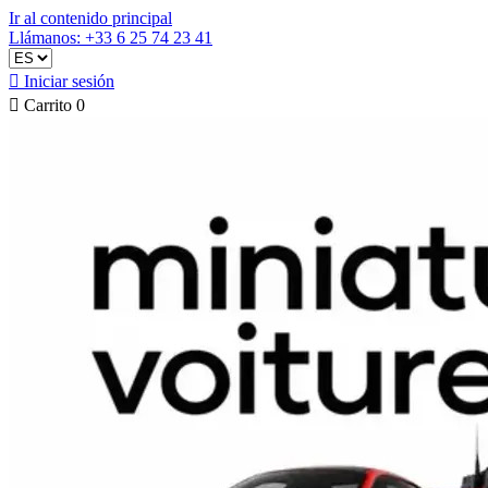
Ir al contenido principal
Llámanos: +33 6 25 74 23 41

Iniciar sesión

Carrito
0