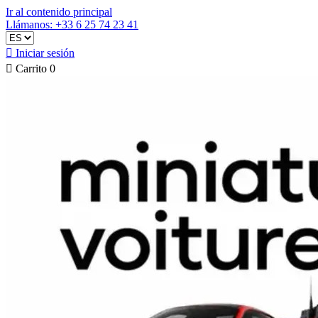
Ir al contenido principal
Llámanos: +33 6 25 74 23 41

Iniciar sesión

Carrito
0