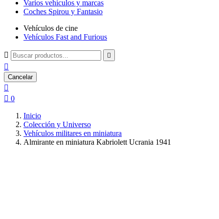
Varios vehículos y marcas
Coches Spirou y Fantasio
Vehículos de cine
Vehículos Fast and Furious



Cancelar


0
Inicio
Colección y Universo
Vehículos militares en miniatura
Almirante en miniatura Kabriolett Ucrania 1941