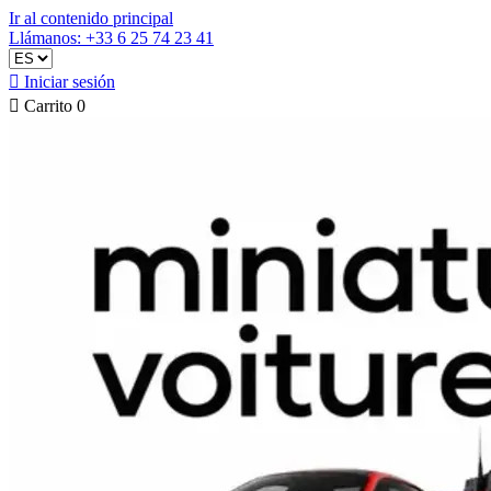
Ir al contenido principal
Llámanos: +33 6 25 74 23 41

Iniciar sesión

Carrito
0