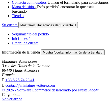
Contacta con nosotros
Utilizar el formulario para contactarnos
Mapa del sitio
¿Estás perdido? encontrar lo que estás
buscando
Tiendas
Su cuenta
Mostrar/ocultar enlaces de tu cuenta

Seguimiento del pedido
Iniciar sesión
Crear una cuenta
Información de la tienda
Mostrar/ocultar información de la tienda

Miniature-Voiture.com
3 rue des Hauts de la Garenne
86440 Migné-Auxances
Francia

+33 6 25 74 23 41

contact@miniature-voiture.com
© 2026 - Software Ecommerce desarrollado por PrestaShop™
Cargando...
Volver arriba