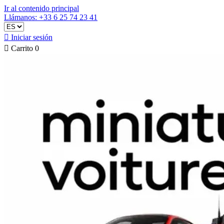
Ir al contenido principal
Llámanos: +33 6 25 74 23 41

Iniciar sesión

Carrito
0