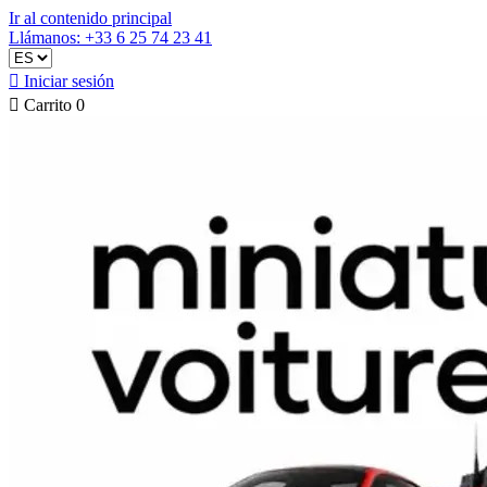
Ir al contenido principal
Llámanos: +33 6 25 74 23 41

Iniciar sesión

Carrito
0