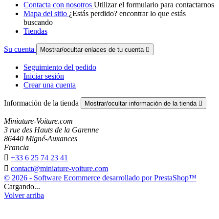
Contacta con nosotros
Utilizar el formulario para contactarnos
Mapa del sitio
¿Estás perdido? encontrar lo que estás
buscando
Tiendas
Su cuenta
Mostrar/ocultar enlaces de tu cuenta

Seguimiento del pedido
Iniciar sesión
Crear una cuenta
Información de la tienda
Mostrar/ocultar información de la tienda

Miniature-Voiture.com
3 rue des Hauts de la Garenne
86440 Migné-Auxances
Francia

+33 6 25 74 23 41

contact@miniature-voiture.com
© 2026 - Software Ecommerce desarrollado por PrestaShop™
Cargando...
Volver arriba