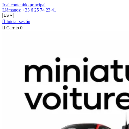
Ir al contenido principal
Llámanos: +33 6 25 74 23 41

Iniciar sesión

Carrito
0