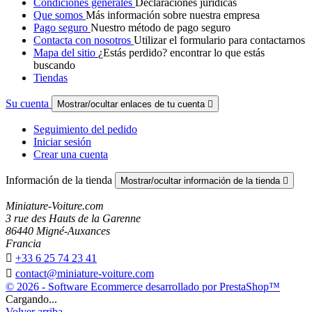
Condiciones generales
Declaraciones jurídicas
Que somos
Más información sobre nuestra empresa
Pago seguro
Nuestro método de pago seguro
Contacta con nosotros
Utilizar el formulario para contactarnos
Mapa del sitio
¿Estás perdido? encontrar lo que estás
buscando
Tiendas
Su cuenta
Mostrar/ocultar enlaces de tu cuenta

Seguimiento del pedido
Iniciar sesión
Crear una cuenta
Información de la tienda
Mostrar/ocultar información de la tienda

Miniature-Voiture.com
3 rue des Hauts de la Garenne
86440 Migné-Auxances
Francia

+33 6 25 74 23 41

contact@miniature-voiture.com
© 2026 - Software Ecommerce desarrollado por PrestaShop™
Cargando...
Volver arriba