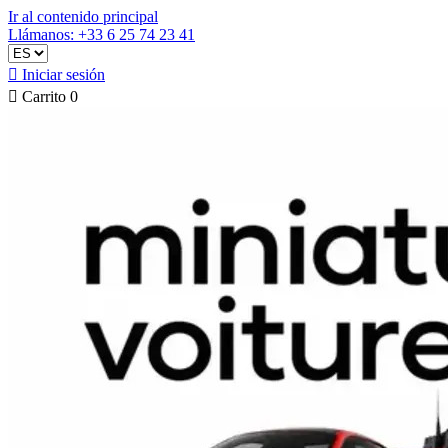
Ir al contenido principal
Llámanos: +33 6 25 74 23 41

Iniciar sesión

Carrito
0