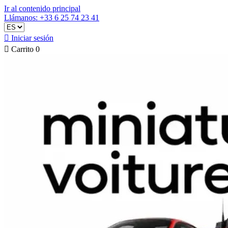
Ir al contenido principal
Llámanos: +33 6 25 74 23 41

Iniciar sesión

Carrito
0