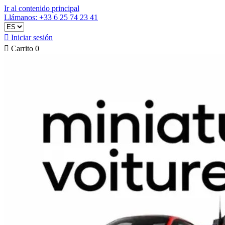
Ir al contenido principal
Llámanos: +33 6 25 74 23 41

Iniciar sesión

Carrito
0