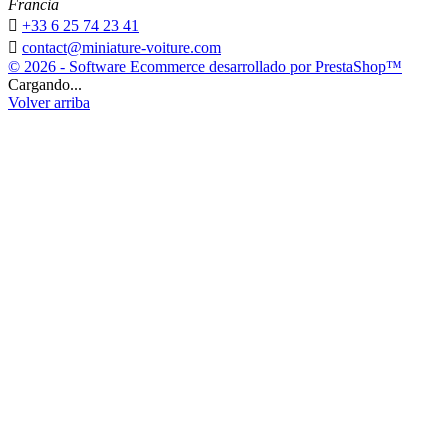
Francia

+33 6 25 74 23 41

contact@miniature-voiture.com
© 2026 - Software Ecommerce desarrollado por PrestaShop™
Cargando...
Volver arriba