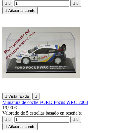





Añadir al carrito

Vista rápida

Miniatura de coche FORD Focus WRC 2003
19,90 €
Valorado
de 5 estrellas basado en
reseña(s)





Añadir al carrito