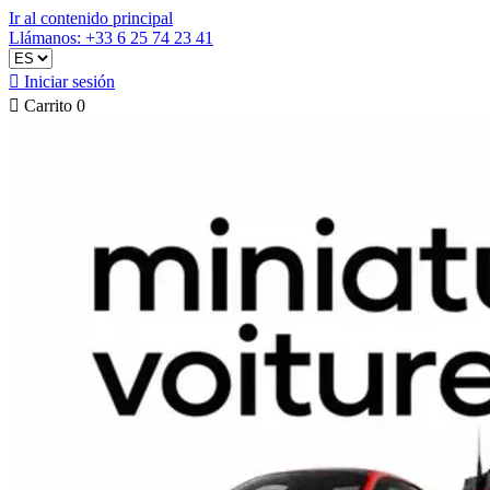
Ir al contenido principal
Llámanos: +33 6 25 74 23 41

Iniciar sesión

Carrito
0