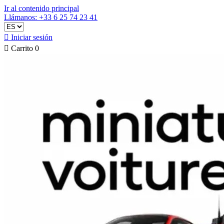
Ir al contenido principal
Llámanos: +33 6 25 74 23 41

Iniciar sesión

Carrito
0