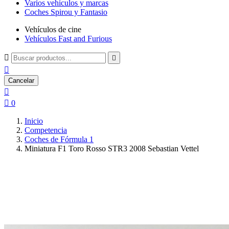
Varios vehículos y marcas
Coches Spirou y Fantasio
Vehículos de cine
Vehículos Fast and Furious



Cancelar


0
Inicio
Competencia
Coches de Fórmula 1
Miniatura F1 Toro Rosso STR3 2008 Sebastian Vettel