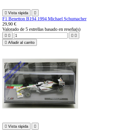

Vista rápida

F1 Benetton B194 1994 Michael Schumacher
29,90 €
Valorado
de 5 estrellas basado en
reseña(s)





Añadir al carrito

Vista rápida
