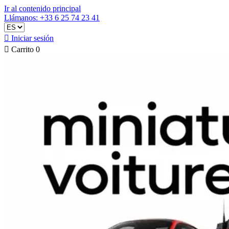
Ir al contenido principal
Llámanos: +33 6 25 74 23 41

Iniciar sesión

Carrito
0