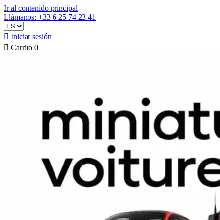
Ir al contenido principal
Llámanos: +33 6 25 74 23 41

Iniciar sesión

Carrito
0