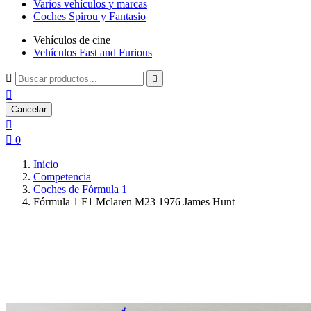
Varios vehículos y marcas
Coches Spirou y Fantasio
Vehículos de cine
Vehículos Fast and Furious



Cancelar


0
Inicio
Competencia
Coches de Fórmula 1
Fórmula 1 F1 Mclaren M23 1976 James Hunt