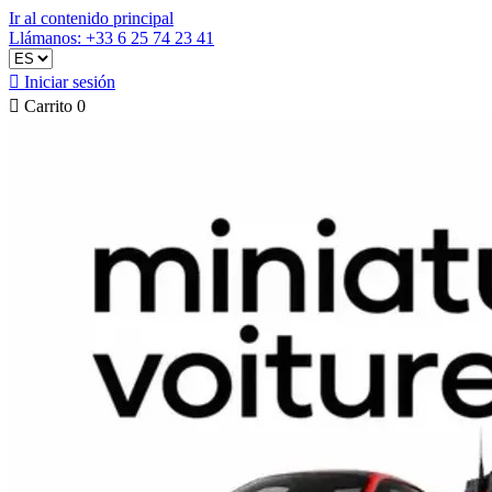
Ir al contenido principal
Llámanos: +33 6 25 74 23 41

Iniciar sesión

Carrito
0