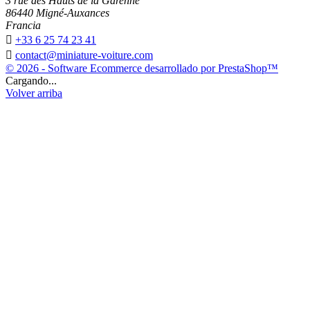
3 rue des Hauts de la Garenne
86440 Migné-Auxances
Francia

+33 6 25 74 23 41

contact@miniature-voiture.com
© 2026 - Software Ecommerce desarrollado por PrestaShop™
Cargando...
Volver arriba