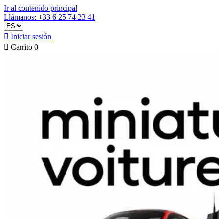
Ir al contenido principal
Llámanos: +33 6 25 74 23 41

Iniciar sesión

Carrito
0