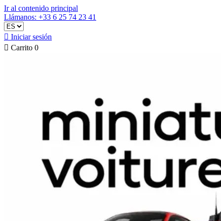
Ir al contenido principal
Llámanos: +33 6 25 74 23 41

Iniciar sesión

Carrito
0