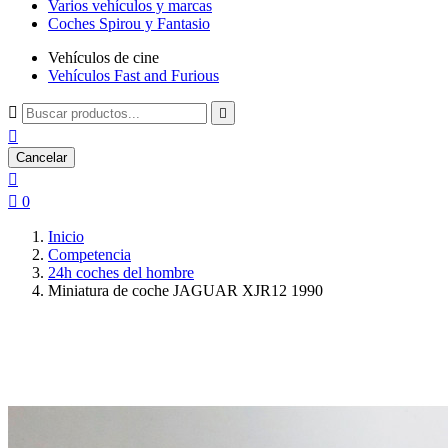
Varios vehículos y marcas
Coches Spirou y Fantasio
Vehículos de cine
Vehículos Fast and Furious



Cancelar


0
Inicio
Competencia
24h coches del hombre
Miniatura de coche JAGUAR XJR12 1990