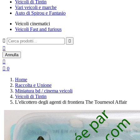
Veicoli di Tintin
Vari veicoli e marche
Auto di Spirou e Fantasio
Veicoli cinematici
Veicoli Fast and furious



Annulla


0
Home
Raccolta e Unione
Miniatura bd / cinema veicoli
Veicoli di Tintin
L'elicottero degli agenti di frontiera The Tournesol Affair