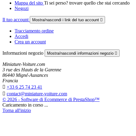
Mappa del sito
Ti sei perso? trovare quello che stai cercando
Negozi
Il tuo account
Mostra/nascondi i link del tuo account

Tracciamento ordine
Accedi
Crea un account
Informazioni negozio
Mostra/nascondi informazioni negozio

Miniature-Voiture.com
3 rue des Hauts de la Garenne
86440 Migné-Auxances
Francia

+33 6 25 74 23 41

contact@miniature-voiture.com
© 2026 - Software di Ecommerce di PrestaShop™
Caricamento in corso ...
Torna all'inizio