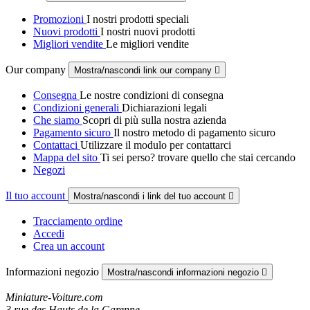
Promozioni
I nostri prodotti speciali
Nuovi prodotti
I nostri nuovi prodotti
Migliori vendite
Le migliori vendite
Our company
Mostra/nascondi link our company

Consegna
Le nostre condizioni di consegna
Condizioni generali
Dichiarazioni legali
Che siamo
Scopri di più sulla nostra azienda
Pagamento sicuro
Il nostro metodo di pagamento sicuro
Contattaci
Utilizzare il modulo per contattarci
Mappa del sito
Ti sei perso? trovare quello che stai cercando
Negozi
Il tuo account
Mostra/nascondi i link del tuo account

Tracciamento ordine
Accedi
Crea un account
Informazioni negozio
Mostra/nascondi informazioni negozio

Miniature-Voiture.com
3 rue des Hauts de la Garenne