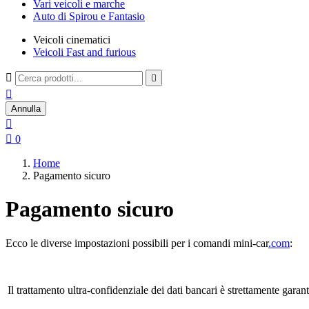
Vari veicoli e marche
Auto di Spirou e Fantasio
Veicoli cinematici
Veicoli Fast and furious



Annulla


0
Home
Pagamento sicuro
Pagamento sicuro
Ecco le diverse impostazioni possibili per i comandi mini-car
.com
:
Il trattamento ultra-confidenziale dei dati bancari è strettamente garan