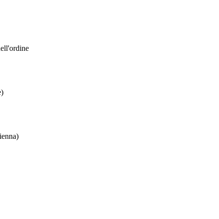
ell'ordine
e)
Vienna)