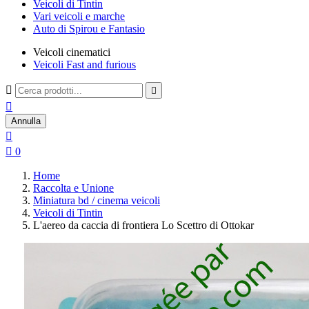
Veicoli di Tintin
Vari veicoli e marche
Auto di Spirou e Fantasio
Veicoli cinematici
Veicoli Fast and furious



Annulla


0
Home
Raccolta e Unione
Miniatura bd / cinema veicoli
Veicoli di Tintin
L'aereo da caccia di frontiera Lo Scettro di Ottokar