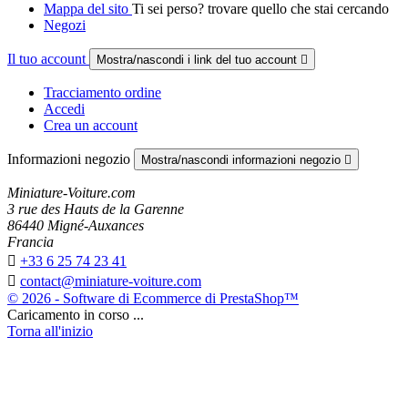
Mappa del sito
Ti sei perso? trovare quello che stai cercando
Negozi
Il tuo account
Mostra/nascondi i link del tuo account

Tracciamento ordine
Accedi
Crea un account
Informazioni negozio
Mostra/nascondi informazioni negozio

Miniature-Voiture.com
3 rue des Hauts de la Garenne
86440 Migné-Auxances
Francia

+33 6 25 74 23 41

contact@miniature-voiture.com
© 2026 - Software di Ecommerce di PrestaShop™
Caricamento in corso ...
Torna all'inizio