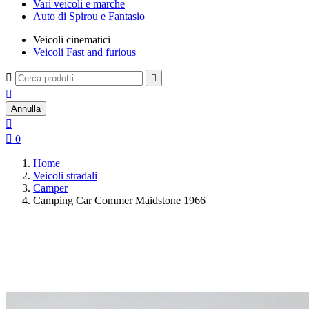
Vari veicoli e marche
Auto di Spirou e Fantasio
Veicoli cinematici
Veicoli Fast and furious



Annulla


0
Home
Veicoli stradali
Camper
Camping Car Commer Maidstone 1966