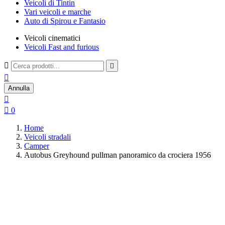
Veicoli di Tintin
Vari veicoli e marche
Auto di Spirou e Fantasio
Veicoli cinematici
Veicoli Fast and furious



Annulla


0
Home
Veicoli stradali
Camper
Autobus Greyhound pullman panoramico da crociera 1956