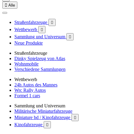

Alle
Straßenfahrzeuge

Wettbewerb

Sammlung und Universum

Neue Produkte
Straßenfahrzeuge
Dinky Spielzeug von Atlas
Wohnmobile
Verschiedene Sammlungen
Wettbewerb
24h Autos des Mannes
Wrc Rally Autos
Formel 1 cars
Sammlung und Universum
Militärische Miniaturfahrzeuge
Miniature bd / Kinofahrzeuge

Kinofahrzeuge
