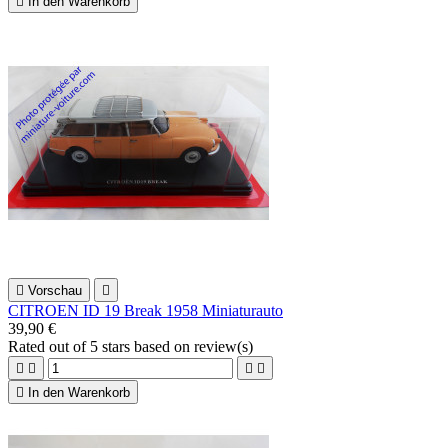

In den Warenkorb

Vorschau

CITROEN ID 19 Break 1958 Miniaturauto
39,90 €
Rated
out of 5 stars based on
review(s)





In den Warenkorb