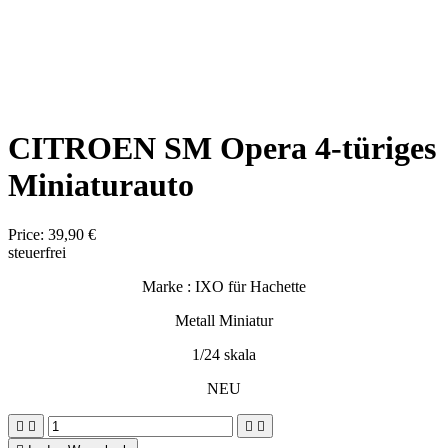
CITROEN SM Opera 4-türiges
Miniaturauto
Price:
39,90 €
steuerfrei
Marke : IXO für Hachette
Metall Miniatur
1/24 skala
NEU



