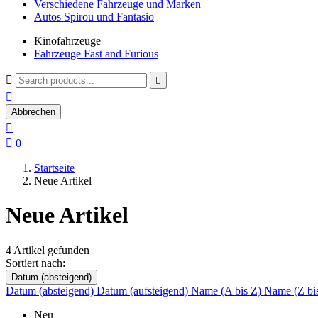
Verschiedene Fahrzeuge und Marken
Autos Spirou und Fantasio
Kinofahrzeuge
Fahrzeuge Fast and Furious



Abbrechen


0
Startseite
Neue Artikel
Neue Artikel
4 Artikel gefunden
Sortiert nach:
Datum (absteigend)
Datum (absteigend)
Datum (aufsteigend)
Name (A bis Z)
Name (Z bi
Neu