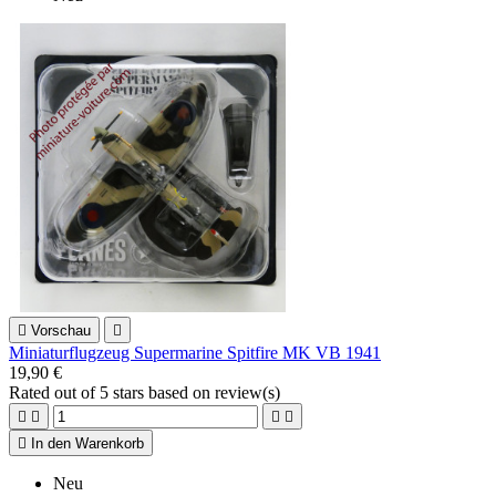

Vorschau

Miniaturflugzeug Supermarine Spitfire MK VB 1941
19,90 €
Rated
out of 5 stars based on
review(s)





In den Warenkorb
Neu