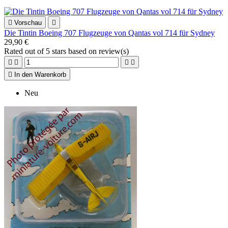

Vorschau

Die Tintin Boeing 707 Flugzeuge von Qantas vol 714 für Sydney
29,90 €
Rated
out of 5 stars based on
review(s)





In den Warenkorb
Neu