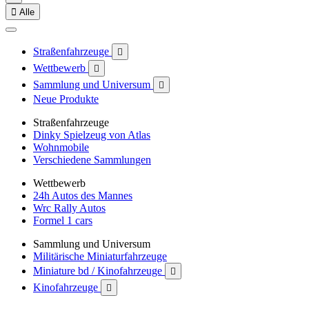

Alle
Straßenfahrzeuge

Wettbewerb

Sammlung und Universum

Neue Produkte
Straßenfahrzeuge
Dinky Spielzeug von Atlas
Wohnmobile
Verschiedene Sammlungen
Wettbewerb
24h Autos des Mannes
Wrc Rally Autos
Formel 1 cars
Sammlung und Universum
Militärische Miniaturfahrzeuge
Miniature bd / Kinofahrzeuge

Kinofahrzeuge
