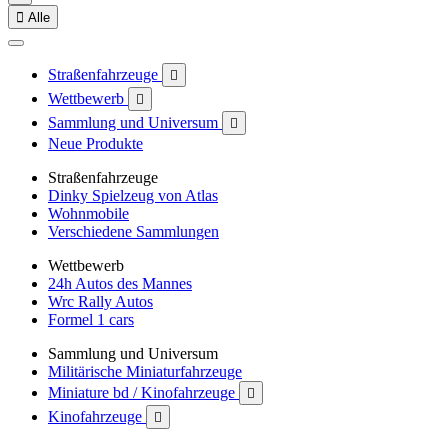

Alle
Straßenfahrzeuge

Wettbewerb

Sammlung und Universum

Neue Produkte
Straßenfahrzeuge
Dinky Spielzeug von Atlas
Wohnmobile
Verschiedene Sammlungen
Wettbewerb
24h Autos des Mannes
Wrc Rally Autos
Formel 1 cars
Sammlung und Universum
Militärische Miniaturfahrzeuge
Miniature bd / Kinofahrzeuge

Kinofahrzeuge
