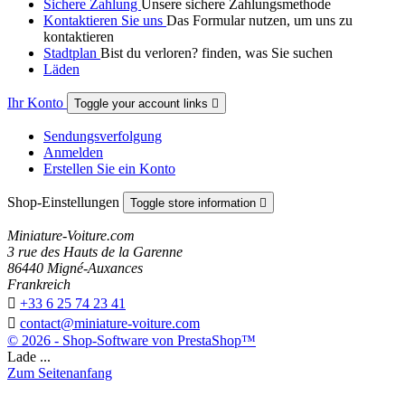
Sichere Zahlung
Unsere sichere Zahlungsmethode
Kontaktieren Sie uns
Das Formular nutzen, um uns zu
kontaktieren
Stadtplan
Bist du verloren? finden, was Sie suchen
Läden
Ihr Konto
Toggle your account links

Sendungsverfolgung
Anmelden
Erstellen Sie ein Konto
Shop-Einstellungen
Toggle store information

Miniature-Voiture.com
3 rue des Hauts de la Garenne
86440 Migné-Auxances
Frankreich

+33 6 25 74 23 41

contact@miniature-voiture.com
© 2026 - Shop-Software von PrestaShop™
Lade ...
Zum Seitenanfang