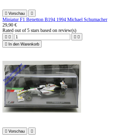

Vorschau

Miniatur F1 Benetton B194 1994 Michael Schumacher
29,90 €
Rated
out of 5 stars based on
review(s)





In den Warenkorb

Vorschau
