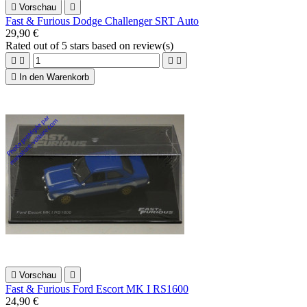

Vorschau

Fast & Furious Dodge Challenger SRT Auto
29,90 €
Rated
out of 5 stars based on
review(s)





In den Warenkorb

Vorschau

Fast & Furious Ford Escort MK I RS1600
24,90 €