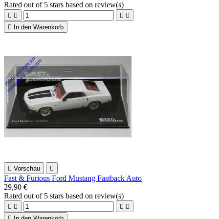
Rated
out of 5 stars based on
review(s)





In den Warenkorb

Vorschau

Fast & Furious Ford Mustang Fastback Auto
29,90 €
Rated
out of 5 stars based on
review(s)





In den Warenkorb