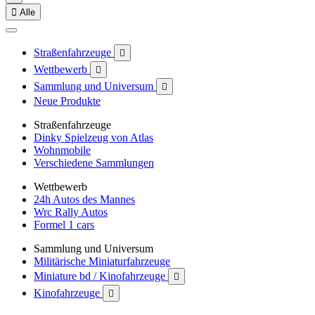

Alle
Straßenfahrzeuge

Wettbewerb

Sammlung und Universum

Neue Produkte
Straßenfahrzeuge
Dinky Spielzeug von Atlas
Wohnmobile
Verschiedene Sammlungen
Wettbewerb
24h Autos des Mannes
Wrc Rally Autos
Formel 1 cars
Sammlung und Universum
Militärische Miniaturfahrzeuge
Miniature bd / Kinofahrzeuge

Kinofahrzeuge
