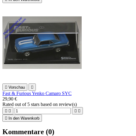

Vorschau

Fast & Furious Yenko Camaro SYC
29,90 €
Rated
out of 5 stars based on
review(s)





In den Warenkorb
Kommentare (0)