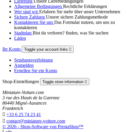
Lieferung
Unsere Lieferbedingungen
Allgemeine Bedingungen
Rechtliche Erklärungen
Wer sind wir
Erfahren Sie mehr über unser Unternehmen
Sichere Zahlung
Unsere sichere Zahlungsmethode
Kontaktieren Sie uns
Das Formular nutzen, um uns zu
kontaktieren
Stadtplan
Bist du verloren? finden, was Sie suchen
Läden
Ihr Konto
Toggle your account links

Sendungsverfolgung
Anmelden
Erstellen Sie ein Konto
Shop-Einstellungen
Toggle store information

Miniature-Voiture.com
3 rue des Hauts de la Garenne
86440 Migné-Auxances
Frankreich

+33 6 25 74 23 41

contact@miniature-voiture.com
© 2026 - Shop-Software von PrestaShop™
Lade ...