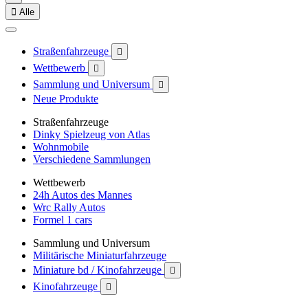

Alle
Straßenfahrzeuge

Wettbewerb

Sammlung und Universum

Neue Produkte
Straßenfahrzeuge
Dinky Spielzeug von Atlas
Wohnmobile
Verschiedene Sammlungen
Wettbewerb
24h Autos des Mannes
Wrc Rally Autos
Formel 1 cars
Sammlung und Universum
Militärische Miniaturfahrzeuge
Miniature bd / Kinofahrzeuge

Kinofahrzeuge
